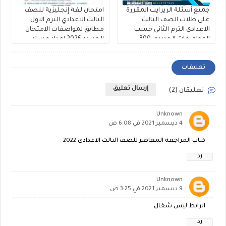
جميع أسئلة الريرايت المقررة
امتحان لغة إنجليزية للصف
على طلاب الصف الثالث
الثالث الاعدادي الترم الاول
الاعدادى الترم الثانى حسب
مطابق لمواصفات الامتحان
المواصفات الجديده، 300
الجديدة 2026 إعداد مستر
سؤال Rewrite للشهادة
عرفات الحلاب ومستر محمد
الاعدادية ملفات مجمعة
رضا
تعليقات
إرسال تعليق
تعليقان (2)
Unknown
4 ديسمبر 2021 في 6:08 ص
كتاب المراجعة المعاصر للصف الثالث الاعدادى 2022
رد
Unknown
9 ديسمبر 2021 في 3:25 ص
الرابط ليس شغال
رد