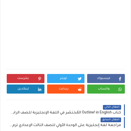
فيسبوك
تويتر
بنترست
واتساب
ريدايت
لينكدين
المقال التالي
كتاب Outline! in English المُخْتَصَر في اللغة الإنجليزية للصف الرابع الابتدائي الترم الاول المنهج الجديد 2022
المقال السابق
مراجعة لغة إنجليزية على الوحدة الأولي للصف الثالث الإعدادي ترم أول 2022 إعداد شمس وقمر