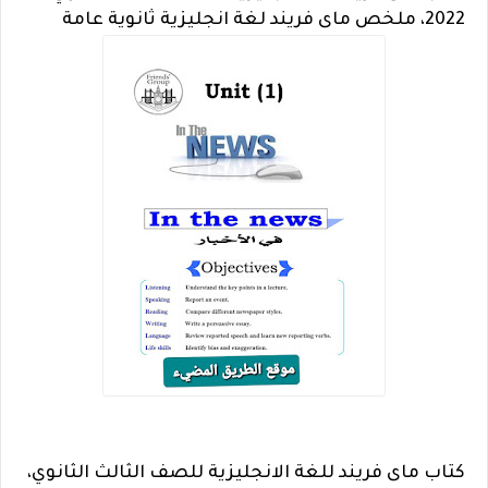
2022، ملخص ماى فريند لغة انجليزية ثانوية عامة
كتاب ماى فريند للغة الانجليزية للصف الثالث الثانوي،