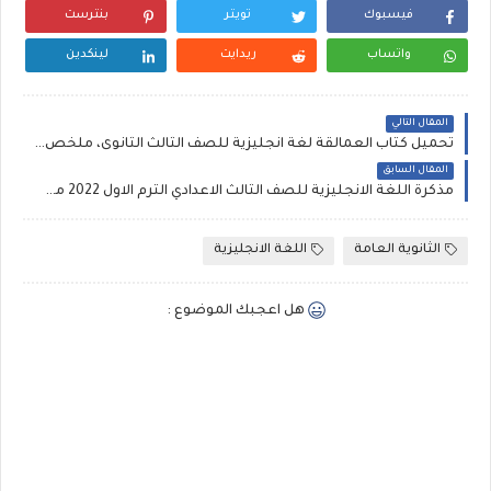
فيسبوك
تويتر
بنترست
واتساب
ريدايت
لينكدين
المقال التالي
تحميل كتاب العمالقة لغة انجليزية للصف الثالث الثانوى، ملخص العمالقة إنجليزي ثانوية عامة 2022
المقال السابق
مذكرة اللغة الانجليزية للصف الثالث الاعدادي الترم الاول 2022 مستر ياسـر صديق، شرح وتدريبات إنجليزي ثالثة اعدادي
الثانوية العامة
اللغة الانجليزية
هل اعجبك الموضوع :