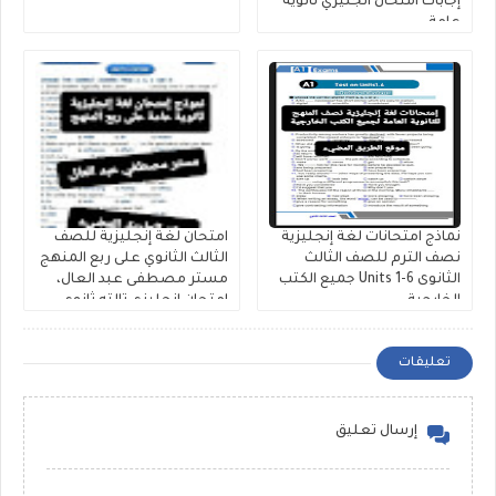
إجابات امتحان انجليزي ثانوية
عامة
نماذج امتحانات لغة إنجليزية
امتحان لغة إنجليزية للصف
نصف الترم للصف الثالث
الثالث الثانوي على ربع المنهج
الثانوى Units 1-6 جميع الكتب
مستر مصطفى عبد العال،
الخارجية
إمتحان إنجليزي تالته ثانوي
pdf
تعليقات
إرسال تعليق