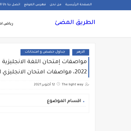
الصفحة الرئيسية
من نحن
فهرس الموقع
اتصل بنا Call Us
الطريق المضئ
رياض اط
الازهر
جداول حصص و امتحانات
مواصفات إمتحان اللغة الانجليزية
2022، مواصفات امتحان الانجليزي ازهر
The light way
12 أكتوبر 2021
اقسام الموضوع