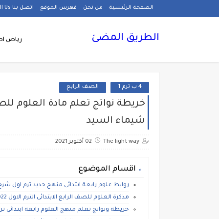
الصفحة الرئيسية
من نحن
فهرس الموقع
اتصل بنا Call Us
الطريق المضئ
رياض اط
4 ب ترم 1
الصف الرابع
شيماء السيد
The light way
02 أكتوبر 2021
اقسام الموضوع
روابط علوم رابعة ابتدائى منهج جديد ترم اول شرح
مذكرة العلوم للصف الرابع الابتدائى الترم الاول 2022، شرح وتدريبات علوم رابعة ابتدائي pdf
خريطة ونواتج تعلم منهج العلوم رابعة ابتدائي ترم أ