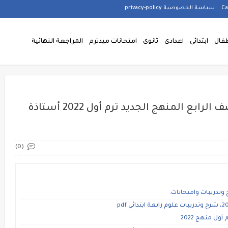
سياسة الخصوصية privacy-policy
فال
ابتدائى
اعدادى
ثانوى
امتحانات ميدترم
المراجعة النهائية
خريطة نواتج تعلم مادة العلوم للصف الرابع المنهج الجديد ترم أول 2022 أستاذة
(0)
 وتدريبات وامتحانات.
ول منهج 2022