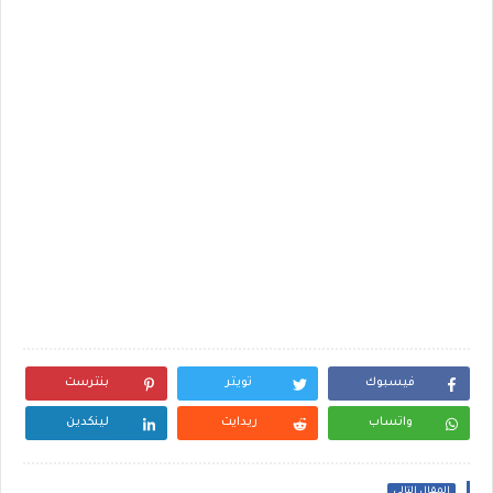
فيسبوك
تويتر
بنترست
واتساب
ريدايت
لينكدين
المقال التالي