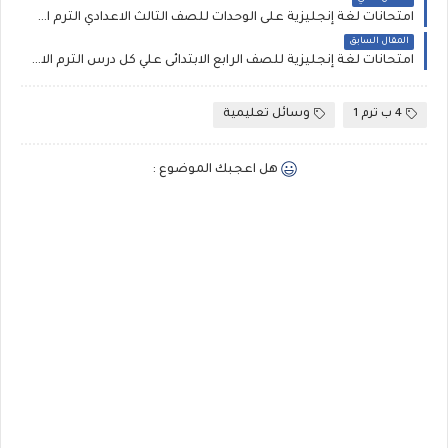
امتحانات لغة إنجليزية على الوحدات للصف الثالث الاعدادي الترم الاول، مطابقه لمواصفات 2022 إعداد سلسلة the best
المقال السابق
امتحانات لغة إنجليزية للصف الرابع الابتدائى علي كل درس الترم الاول pdf بدون علامة مائية
4 ب ترم 1
وسائل تعليمية
هل اعجبك الموضوع :