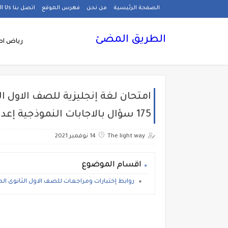
الصفحة الرئيسية
من نحن
فهرس الموقع
اتصل بنا Call Us
الطريق المضئ
رياض اط
175 سؤال بالاجابات النموذجية إعداد كتاب العمالقة
The light way
14 نوفمبر 2021
اقسام الموضوع
روابط إختبارات ومراجعات للصف الاول الثانوى المن