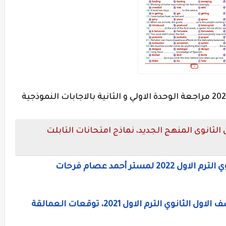
امتحان لغة إنجليزية اولى ثانوى ترم أول 2022 مراجعة الوحدة الاولي و الثانية بالاجابات النموذجية
لثانوى المنهج الجديد، نماذج امتحانات التابلت
مستر أحمد عصام فرحات
مراجعة ليلة امتحان اللغه الانجليزيه للصف الاول الثانوي الترم الاول 2021، توقعات العمالقة