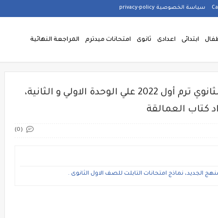
سياسة الخصوصية privacy-policy
فال
ابتدائى
اعدادى
ثانوى
امتحانات ميدترم
المراجعة النهائية
امتحان لغة إنجليزية للصف الاول الثانوي ترم أول 2022 علي الوحدة الاولي و الثانية،
(0)
هج الجديد، نماذج امتحانات التابلت للصف الاول الثانوى .