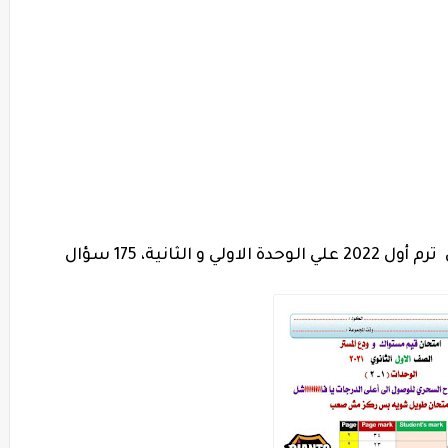
امتحان لغة إنجليزية للصف الاول الثانوي ترم أول 2022 علي الوحدة الاولي و الثانية، 175 سؤال