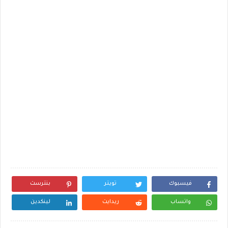
فيسبوك
تويتر
بنترست
واتساب
ريدايت
لينكدين