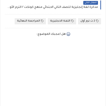
المقال التالي
مذكرة لغة إنجليزية للصف الثاني الابتدائي منهج كونكت ٢ الترم الأول ملف رائع يمزج بين المنهج والتأسيس مستر حسام عبدالله
2 ث ترم أول
اللغة الانجليزية
المراجعة النهائية
هل اعجبك الموضوع :