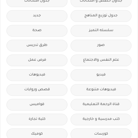
جداول حصص و امتحانات
جدول امتحانات
جدول توزيع المناهج
جديد
سلسله التميز
صحة
صور
طرق تدريس
علم النفس والاجتماع
فرص عمل
فيديو
فيديوهات
فيديوهات متنوعة
قصص وروايات
قناة الرحمة التعليمية
قواميس
كتب مدرسية و خارجية
كلية تجارة
كورسات
كوميك