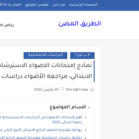
الصفحة الرئيسية
من نحن
فهرس الموقع
اتصل بنا Call Us
الطريق المضئ
رياض اط
4 ب ترم 1
الدراسات الاجتماعية
نماذج إمتحانات الاضواء الاسترشاد
الابتدائي، مراجعة الأضواء دراسات اجت
The light way
24 مارس 2022
اقسام الموضوع
أهم إمتحانات الاضواء في الدراسات الاسترشادية للص
رابعة ابتدائى 2022
روابط مقترحة للصف الرابع الابتدائى الترم الثاني 
روابط دراسات اجتماعية مقترحة للصف الرابع الابتدائى