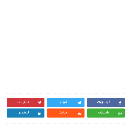
فيسبوك
تويتر
بنترست
واتساب
ريدايت
لينكدين