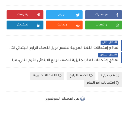
فيسبوك
تويتر
بنترست
واتساب
ريدايت
لينكدين
المقال التالي
نماذح إمتحانات اللغة العربية لشهر أبريل للصف الرابع الابتدائي الترم الثاني مقرر شهر فبراير ومارس أستاذ محمود سعيد
المقال السابق
نماذج إمتحانات لغة إنجليزية للصف الرابع الابتدائى الترم الثاني، مراجعة على مقرر فبراير ومارس 2022 مستر محمود سعيد
4 ب ترم 2
الصف الرابع
اللغة الانجليزية
امتحانات اخر العام
هل اعجبك الموضوع :