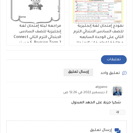
نموذج إمتحان لغة إنجليزية
مراجعة ليلة إمتحان لغة
للصف السادس الابتدائي الترم
إنجليزية للصف السادس
الثاني على الوحدة السابعه
الابتدائي الترم الثاني Connect
مطابقة لمواصفات الامتحان
6. Revision Term 2 مستر
اعداد سلسلة نور
عماد عمدة
تعليقات
إرسال تعليق
تعليق واحد
alyjano
2 ديسمبر 2022 في 12:26 ص
شكرا جزيلا على الجهد المبذول
رد
إرسال تعليق