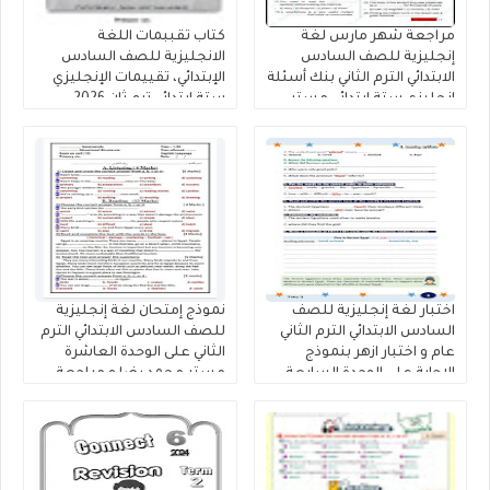
مراجعة شهر مارس لغة
كتاب تقببمات اللغة
إنجليزية للصف السادس
الانجليزية للصف السادس
الابتدائي الترم الثاني بنك أسئلة
الإبتدائي، تقييمات الإنجليزي
إنجليزي ستة ابتدائي مستر
ستة ابتدائي ترم ثان 2026
أحمد نبيل رابط التحميل PDF
اختبار لغة إنجليزية للصف
نموذج إمتحان لغة إنجليزية
السادس الابتدائي الترم الثاني
للصف السادس الابتدائي الترم
عام و اختبار ازهر بنموذج
الثاني على الوحدة العاشرة
الاجابة على الوحدة السابعة
مستر محمد رضا و مراجعة
Unit 7 كتاب شرح فايف ستارز
عرفات الحلاب