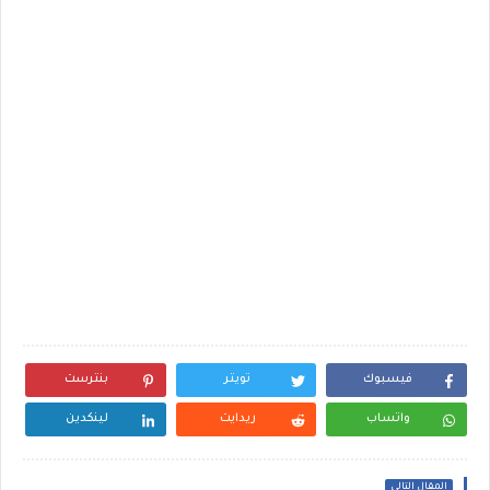
فيسبوك
تويتر
بنترست
واتساب
ريدايت
لينكدين
المقال التالي