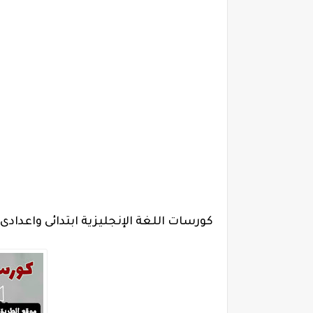
كورسات اللغة الإنجليزية ابتدائى واعدادى وثانوى pdf مجانية لمست