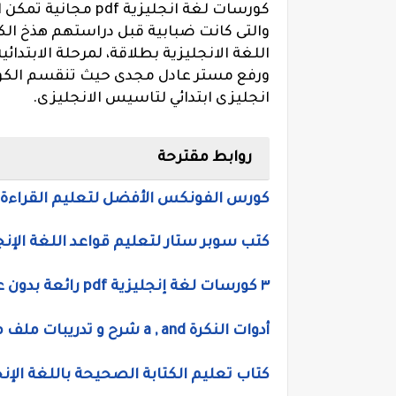
كورسات لغة انجليزي
والتى كانت ضبابية قبل دراستهم هذخ ال
ورفع مستر عادل مجدى حيث تنقسم الكو
انجليزى ابتدائي لتاسيس الانجليزى.
روابط مقترحة
كورس الفونكس الأفضل لتعليم القراءة باللغة الإنجليزية f
كتب سوبر ستار لتعليم قواعد اللغة الإنجليزية pdf شرح وتدريبات وامتحانات جر
٣ كورسات لغة إنجليزية pdf رائعة بدون علامة مائية، تأسيس لغة إنجليزية قرآءة وكتابة وجرامر
أدوات النكرة a , and شرح و تدريبات ملف مجانى pdf مستر محمد عطية
كتاب تعليم الكتابة الصحيحة باللغة الإنجليز