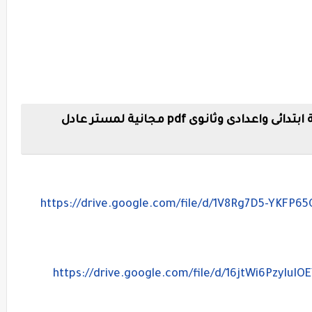
روابط تحميل كورسات اللغة الإنجليزية ابتدائى واعدادى وثانوى pdf مجانية لمستر عادل
https://drive.google.com/file/d/1V8Rg7D5-YKFP6
https://drive.google.com/file/d/16jtWi6PzyIuI