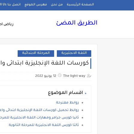
الصفحة الرئيسية
من نحن
فهرس الموقع
اتصل بنا Call Us
الطريق المضئ
رياض اط
اللغة الانجليزية
المرحلة الابتدائية
كورسات اللغة الإنجليزية ابتدائى واعدادى وثانوى pdf مج
The light way
12 يونيو 2022
اقسام الموضوع
روابط مقترحة
روابط تحميل كورسات اللغة الإنجليزية ابتدائى واعدادى وثانوى pdf مجاني
ثانيا كورس جرامر ومهارات اللغة الانجليزية للمرحل
ثالثا كورس اللغة الانجليزية للمرحلة الثانوية