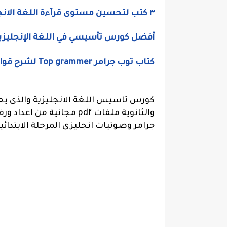
٣ كتب لتحسين مستوى قرآءة اللغة الانجليزية للمبتدئين وتلاميذ المرحلة الابتدائية
أفضل كورس تأسيسي في اللغة الإنجليزية جميع ال
كتاب توب جرامر Top grammer لشرح قواعد اللغه الانجليزية pdf
كورس تاسيس اللغة الانجليزية والذى يعر
والثانوية ملفات pdf مجا
جرامر وصوتيات انجليزى المرحلة الابتدائ