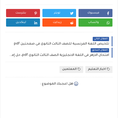
فيسبوك
تويتر
بنترست
واتساب
ريدايت
لينكدين
المقال التالي
تلخيص اللغة الفرنسية للصف الثالث الثانوى فى صفحتين pdf
المقال السابق
امتحان الازهر فى اللغة الانجليزية الصف الثالث الثانوى pdf، حل إمتحان الانجليزي للثانوية الازهرية علمى 2022
اخبار التعليم
المعلمين
هل اعجبك الموضوع :