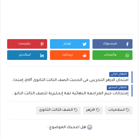
فيسبوك
تويتر
بنترست
واتساب
ريدايت
لينكدين
المقال التالي
امتحان الازهر التجريبى فى الحديث الصف الثالث الثانوى pdf، إمتحان حديث تجريبي علمى ثانوية ازهرية 2022
المقال السابق
إمتحانات جيم المراجعة النهائية لغة إنجليزية للصف الثالث الثانوي 2022، تحميل ٢١ إمتحان إنجليزي بالاجابات ثانوية عامة
اسلاميات
الازهر
الصف الثالث الثانوى
هل اعجبك الموضوع :