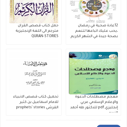
12عادة صحية في رمضان
حمل كتاب قصص القران
،يحب عليك اتباعها لتنعم
مترجم الى اللغة الإنجليزية
بصحة جيدة في الشهر الكريم.
QURAN-STORIES
معجم مصطلحات الدعوة
تحميل كتاب قصص الانبياء
والإعلام الإسلامي عربي
للامام اسماعيل بن كثير
إنجليزي,pdf للدكتور طه أحمد
القرشى prophets' stories
الزيدي