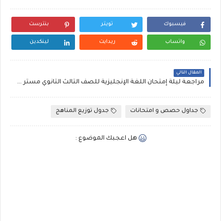
فيسبوك
تويتر
بنترست
واتساب
ريدايت
لينكدين
المقال التالي
مراجعة ليلة إمتحان اللغة الإنجليزية للصف الثالث الثانوي مستر عماد عباس pdf
جداول حصص و امتحانات
جدول توزيع المناهج
هل اعجبك الموضوع :