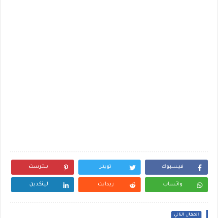
فيسبوك
تويتر
بنترست
واتساب
ريدايت
لينكدين
المقال التالي