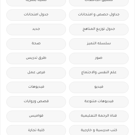
تنسيق الجامعات
تنمية بشرية
جداول حصص و امتحانات
جدول امتحانات
جدول توزيع المناهج
جديد
سلسله التميز
صحة
صور
طرق تدريس
علم النفس والاجتماع
فرص عمل
فيديو
فيديوهات
فيديوهات متنوعة
قصص وروايات
قناة الرحمة التعليمية
قواميس
كتب مدرسية و خارجية
كلية تجارة