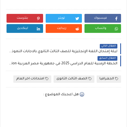
فيسبوك
تويتر
بنترست
واتساب
ريدايت
لينكدين
المقال التالي
ليلة إمتحان اللغة الإنجليزية للصف الثالث الثانوي بالاجابات النموذجيه، مراجعة شمس وقمر لغة إنجليزية ثانوية عامة
المقال السابق
الخطة الزمنية للعام الدراسى 2025 فى جمهورية مصر العربية Time plan for education
الجغرافيا
الصف الثالث الثانوى
امتحانات اخر العام
هل اعجبك الموضوع :