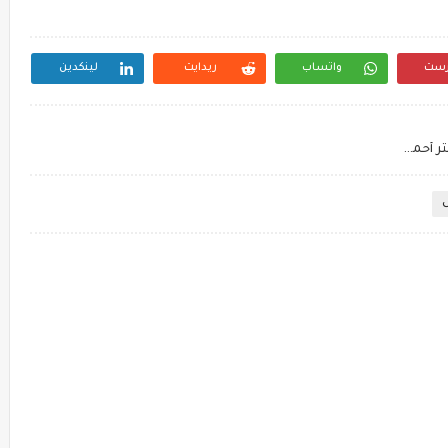
رست
واتساب
ريدايت
لينكدين
أول مذكرة انجليزي خامسة ابتدائي ترم أول 2023 مستر أحمد بدر