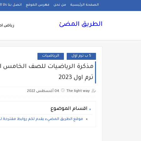
الصفحة الرئيسية
من نحن
فهرس الموقع
اتصل بنا Call Us
الطريق المضئ
رياض اط
5 ب ترم اول
الرياضيات
مذكرة الرياضيات للصف الخامس الا
ترم اول 2023
The light way
04 أغسطس 2022
اقسام الموضوع
موقع الطريق المضيء يقدم لكم روابط مقترحة لل