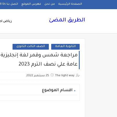
الصفحة الرئيسية
من نحن
فهرس الموقع
اتصل بنا Call Us
الطريق المضئ
رياض اط
الثانوية العامة
الصف الثالث الثانوى
مراجعة شمس وقمر لغة إنجليزية لل
عامة علي نصف الترم 2023
The light way
25 سبتمبر 2022
اقسام الموضوع