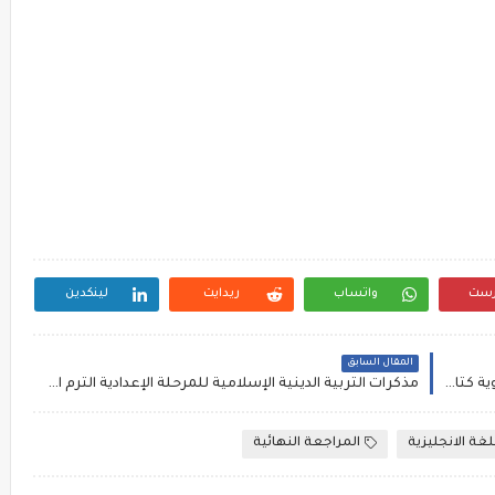
رست
واتساب
ريدايت
لينكدين
المقال السابق
نماذج إمتحانات لغة إنجليزية بالاجابات للمرحلة الثانوية كتاب ماي ريفرنس
مذكرات التربية الدينية الإسلامية للمرحلة الإعدادية الترم الاول إعداد أستاذ أحمد فرج
لغة الانجليزية
المراجعة النهائية