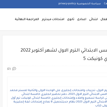
سياسة الخصوصية privacy-policy
فال
ابتدائى
اعدادى
ثانوى
امتحانات ميدترم
المراجعة النهائية
إمتحانات لغة إنجليزية للصف الخامس الابتدائي الترم الاول لشهر أكتوبر 2022
 كونيكت 5
(2)
 الاول، تدريبات وامتحانات إنجليزى علي الوحدة الاولى والثانية لمستر محمد
فوزى التحضير الالكتروني لغه انجليزيه للصف الخامس الابتدائي الترم الاول 2023، دفتر تحضير انجليزي خامسة ابتدائي
ي كراسة تسميع واملاء وإمتحانات إنجليزي خامسة ابتدائى كونيكت ترم أول
pdfنماذج إمتحانات لغة إنجليزية للصف الخامس الابتدائي الترم الاول 2023 نظام حديثتحميل 8 نماذج إمتحانات لغة إنجليزية
أولى كتاب