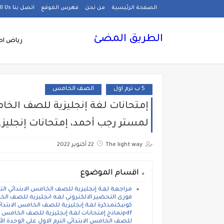
الصفحة الرئيسية
من نحن
فهرس الموقع
اتصل بنا Call Us
الطريق المضئ
رياض اط
5 ب ترم اول
الصف الخامس
لمستر رجب أحمد، إمتحانات إنجليزي
The light way
22 أكتوبر 2022
اقسام الموضوع
مراجعة لغة إنجليزية للصف الخامس الابتدائي الترم
كونيكتمذكرة لغة إنجليزية للصف الخامس الابتدائ
للصف الخامس الابتدائي الترم الاول على الوحدة ال