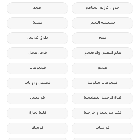
جدول توزيع المناهج
جديد
سلسله التميز
صحة
صور
طرق تدريس
علم النفس والاجتماع
فرص عمل
فيديو
فيديوهات
فيديوهات متنوعة
قصص وروايات
قناة الرحمة التعليمية
قواميس
كتب مدرسية و خارجية
كلية تجارة
كورسات
كوميك