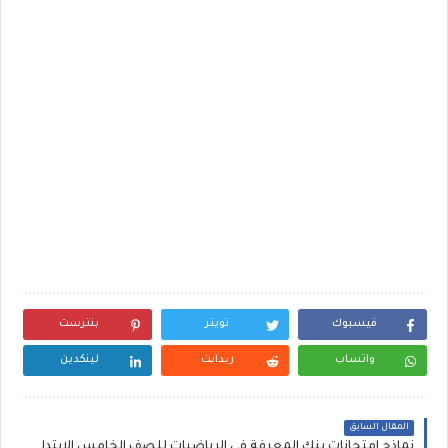
فيسبوك
تويتر
بنترست
واتساب
ريدايت
لينكدين
المقال السابق
نماذج إمتحانات بنك المعرفة فى الرياضيات للصف الخامس الابتدائي الترم الاول لشهر اكتوبر 2023