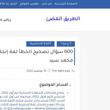
الصفحة الرئيسية
من نحن
فهرس الموقع
اتصل بنا Call Us
الطريق المضئ
رياض اط
3 ع ترم 1
اللغة الانجليزية
600 سؤال تصحيح الخطأ لغة إنجل
محمد سيد
The light way
13 نوفمبر 2022
اقسام الموضوع
نما
الاعدادي الترم الاول 2022، مرا