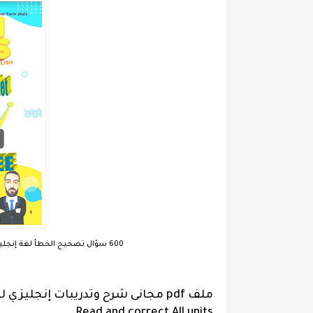
600 سؤال تصحيح الخطأ لغة إنجليزية للصف الثالث الاعدادي الترم الاول لمستر محمد سيد