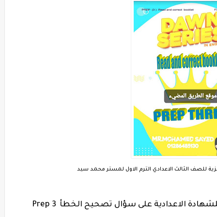
ملف pdf مجانى شرح وتدريبات إنجليزي للشهادة الاعدادية على سؤال تصحيح الخطأ Prep 3