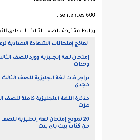
Read and correct All units
600 sentences .
روابط مقترحة للصف الثالث الاعدادي التر
نماذج إمتحانات الشهادة الاعدادية ترم أول 2022، امتحانات انجليزي إعدادى
وحدات
مجدى
عزت
من كتاب بيت باى بيت