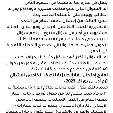
يصل كل عبارة بما تناسبها فى العمود الثاني.
اما السؤال الثاني فهو قطعة قصيرة passage يقرأها
الطالب ويجب على الأسئلة الخاصة بها.
الجزء الثالث من إمتحان نصف العام فى اللغة
الانجليزية للصف الخامس الابتدائى وهو مهارة الكتابة،
حيث يوجد بخ أكثر من سؤال متنوع ، أولهم سؤال
الترتيب وهى كلمات غير مرتبة يستخدمها الطالب
لتكوين جمل صحيحة، والثاني تصحيح الأخطاء اللغوية
في الجمل.
اما السؤال الأخير فهو سؤال كتابة البرجراف، حيث
يجب على الطلاب كتابة براجراف مقال مكون من حوالي
40 كلمة في موضوع محدد بورقة الأسئلة.
نماذج إمتحان لغة إنجليزية للصف الخامس الابتدائي
ترم أول بى دى اف 2023 ٠
جديد بالذكر يكةن تقدر درجات نماذج الوزارة الرسمية ب
٣٠ درجة، حيث يتضح لنا من جدول توزيع درجات اختبار
نصف العام فى اللغة الانجليزية للصف الخامس
الابتدائى 2023 ان الامتحان يهتم ب ثلاث مهارات (
الاستماع والقراءة والكتابة)، حيث تكون درجة الاستماع