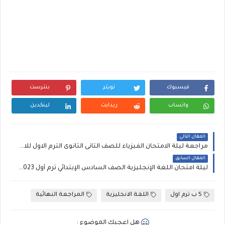
فيسبوك
تويتر
بنترست
واتساب
ريدايت
لينكدين
المقال التالي
مراجعة ليلة الامتحان الفيزياء للصف الثانى الثانوى الترم الاول للاستاذ سمير لبيب
المقال السابق
ليلة امتحان اللغة الإنجليزية الصف السادس الإبتدائي ترم أول 2023 ملف وورد و pdf لمستر محمد عطية
5 ب ترم اول
اللغة الانجليزية
المراجعة النهائية
هل اعجبك الموضوع :