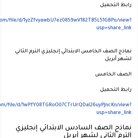
رابط التحميل
.com/file/d/1yzZfvyawbU7ez08S9wV182TB5L51GBPo/view?
usp=share_link
نماذج الصف الخامس الابتدائي إنجليزي الترم الثاني
لشهر أبريل
الصف الخامس
رابط التحميل
.com/file/d/1wPfY08TGRoO07CTrUrQDal26uyPJncKn/view?
usp=share_link
نماذج الصف السادس الابتدائي إنجليزي
الترم الثاني لشهر أبريل