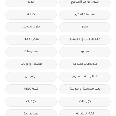
جدول توزيع المناهج
جديد
سلسله التميز
صحة
صور
طرق تدريس
علم النفس والاجتماع
فرص عمل
فيديو
فيديوهات
فيديوهات متنوعة
قصص وروايات
قناة الرحمة التعليمية
قواميس
كتب مدرسية و خارجية
كلية تجارة
كورسات
كوميك
لغة انجليزية
لغة عربية