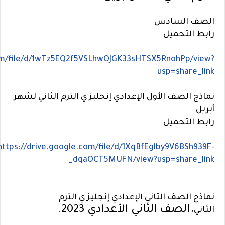
الصف السادس
رابط التحميل
com/file/d/1wTz5EQ2f5VSLhwOJGK33sHTSX5RnohPp/view?
usp=share_link
نماذج الصف الأول الإعدادي إنجليزي الترم الثاني لشهر
أبريل
رابط التحميل
https://drive.google.com/file/d/1XqBfEglby9V6BSh939F-
_dqaOCT5MUFN/view?usp=share_link
نماذج الصف الثاني الإعدادي إنجليزي الترم
الصف الثاني الأعدادي 2023.
الثاني،