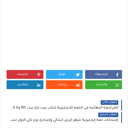
فيسبوك
تويتر
بنترست
واتساب
ريدايت
لينكدين
المقال التالي
المراجعه النهائيه فى اللغة الانجليزية كتاب بيت باى بيت Bit by Bit المرحلة الابتدائية الترم الثاني
المقال السابق
إمتحانات لغة إنجليزية شهر أبريل ابتدائي وإعدادى ترم ثاني الاول نسخة مجابة واخرى غير مجابة مستر محمود أبو غنيمة