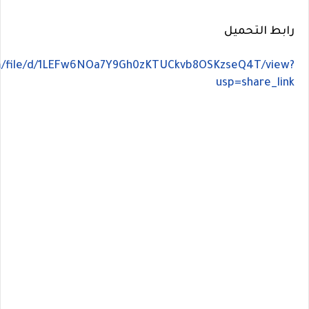
رابط التحميل
om/file/d/1LEFw6NOa7Y9Gh0zKTUCkvb8OSKzseQ4T/view?
usp=share_link