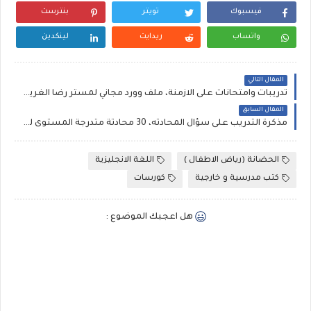
فيسبوك
تويتر
بنترست
واتساب
ريدايت
لينكدين
المقال التالي
تدريبات وامتحانات على الازمنة، ملف وورد مجاني لمستر رضا الغريب
المقال السابق
مذكرة التدريب على سؤال المحادثه، 30 محادثة متدرجة المستوى لمستر رضا الغريب
الحضانة (رياض الاطفال )
اللغة الانجليزية
كتب مدرسية و خارجية
كورسات
هل اعجبك الموضوع :