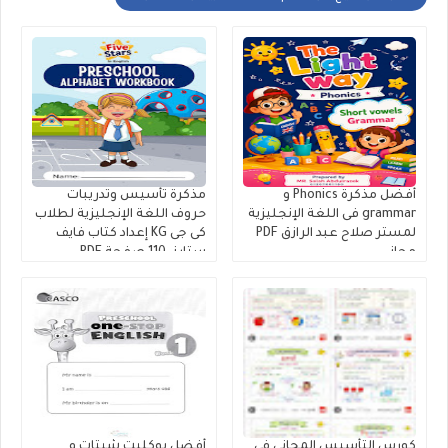
أفضل مذكرة Phonics و
مذكرة تأسيس وتدريبات
grammar فى اللغة الإنجليزية
حروف اللغة الإنجليزية لطلاب
لمستر صلاح عبد الرازق PDF
كى جى KG إعداد كتاب فايف
مجانى
ستارز. 110 صفحة PDF،
تأسيس و تدريبات حروف
اللغة الإنجليزية
كورس التأسيس المجانى في
أفضل بوكليت شيتات و