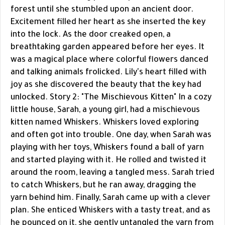
forest until she stumbled upon an ancient door.
Excitement filled her heart as she inserted the key
into the lock. As the door creaked open, a
breathtaking garden appeared before her eyes. It
was a magical place where colorful flowers danced
and talking animals frolicked. Lily's heart filled with
joy as she discovered the beauty that the key had
unlocked. Story 2: "The Mischievous Kitten" In a cozy
little house, Sarah, a young girl, had a mischievous
kitten named Whiskers. Whiskers loved exploring
and often got into trouble. One day, when Sarah was
playing with her toys, Whiskers found a ball of yarn
and started playing with it. He rolled and twisted it
around the room, leaving a tangled mess. Sarah tried
to catch Whiskers, but he ran away, dragging the
yarn behind him. Finally, Sarah came up with a clever
plan. She enticed Whiskers with a tasty treat, and as
he pounced on it, she gently untangled the yarn from