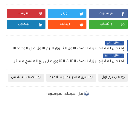
فيسبوك
تويتر
بنترست
واتساب
ريدايت
لينكدين
المقال التالي
إمتحان لغة انجليزية للصف الاول الثانوى الترم الاول علي الوحدة الاولى pdf بدون علامة مائية لمستر كريم نيازي
المقال السابق
امتحان لغة إنجليزية للصف الثالث الثانوي على ربع المنهج مستر مصطفى عبد العال، إمتحان إنجليزي تالته ثانوي pdf
6 ب ترم اول
التربية الدينية الإسلامية
الصف السادس
هل اعجبك الموضوع :