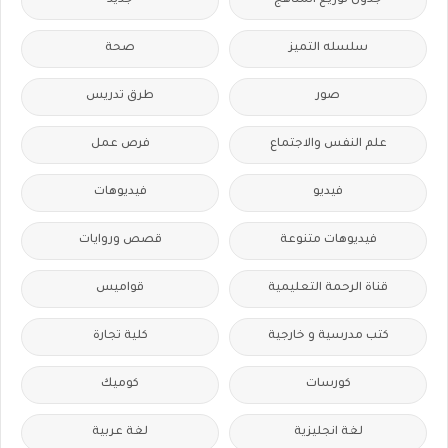
جدول توزيع المناهج
جديد
سلسله التميز
صحة
صور
طرق تدريس
علم النفس والاجتماع
فرص عمل
فيديو
فيديوهات
فيديوهات متنوعة
قصص وروايات
قناة الرحمة التعليمية
قواميس
كتب مدرسية و خارجية
كلية تجارة
كورسات
كوميك
لغة انجليزية
لغة عربية