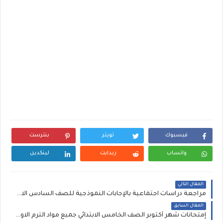
فيسبوك
تويتر
بنترست
واتساب
ريدايت
لينكدين
المقال التالي
مراجعة دراسات اجتماعية بالإجابات النموذجية للصف السادس الابتدائي الترم الاول لشهر أكتوبر اعداد أستاذ أحمد المراكبي.
المقال السابق
إمتحانات شهر أكتوبر الصف الخامس الابتدائي جميع مواد الترم الاول PDF