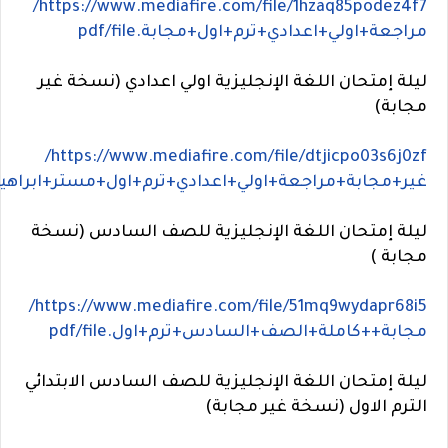
https://www.mediafire.com/file/1hzaq85podez4f7/
مراجعة+اولي+اعدادي+ترم+اول+مجابة.pdf/file
ليلة إمتحان اللغة الإنجليزية اولي اعدادي (نسخة غير
مجابة)
https://www.mediafire.com/file/dtjicpo03s6j0zf/
غير+مجابة+مراجعة+اولي+اعدادي+ترم+اول+مستر+ابراهيم+حمزة.
ليلة إمتحان اللغة الإنجليزية للصف السادس (نسخة
مجابة )
https://www.mediafire.com/file/51mq9wydapr68i5/
مجابة++كاملة+الصف+السادس+ترم+اول.pdf/file
ليلة إمتحان اللغة الإنجليزية للصف السادس الابتدائي
الترم الاول (نسخة غير مجابة)