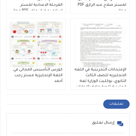
لمستر صلاح عبد الرازق PDF
المرحلة الاعدادية لمستر
مجانى
إسلام رمضان ملف PDF مجانى
الإمتحانات التجريبية في اللغه
كورس التأسيس المجانى في
الانجليزيه للصف الثالث
اللغة الإنجليزية مستر رجب
الثانوي، بوكليت الوزارة لغة
أحمد
إنجليزية ثانوية عامة بالإجابات
النموذجية 2026
تعليقات
إرسال تعليق