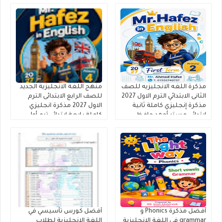
مذكرة اللغه الانجليزيه للصف
منهج اللغة الانجليزية الجديد
الثانى الابتدائي الترم الاول 2027
للصف الرابع الابتدائى الترم
مذكرة إنجليزي كاملة ثانية
الاول 2027 مذكرة انجليزي
ابتدائى مستر أحمد حافظ
كاملة رابعة ابتدائي ترم أول
أفضل مذكرة Phonics و
أفضل كورس تأسيسي في
grammar فى اللغة الإنجليزية
اللغة الإنجليزية لطلاب