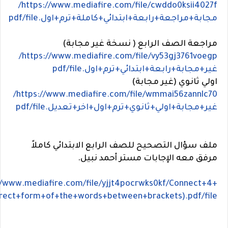
https://www.mediafire.com/file/cwddo0ksii4027f/
مجابة+مراجعة+رابعة+ابتدائي+كاملة+ترم+اول.pdf/file
مراجعة الصف الرابع ( نسخة غير مجابة)
https://www.mediafire.com/file/vy53gj3761voegp/
غير+مجابة+رابعة+ابتدائي+ترم+اول.pdf/file
اولي ثانوي (غير مجابة)
https://www.mediafire.com/file/wmmai56zannlc70/
غير+مجابة+اولي+ثانوي+ترم+اول+اخر+تعديل.pdf/file
ملف سؤال التصحيح للصف الرابع الابتدائي كاملاً
مرفق معه الإجابات مستر أحمد نبيل.
//www.mediafire.com/file/yjjt4pocrwks0kf/Connect+4+
rect+form+of+the+words+between+brackets).pdf/file