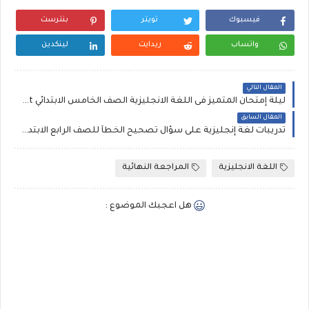
فيسبوك
تويتر
بنترست
واتساب
ريدايت
لينكدين
المقال التالي
ليلة إمتحان المتميز فى اللغة الانجليزية الصف الخامس الابتدائي connect الترم الاول، إمتحانات المتميز إنجليزي خامسة ابتدائى ترم أول 2025
المقال السابق
تدريبات لغة إنجليزية على سؤال تصحيح الخطأ للصف الرابع الابتدائى الترم الاول بالمواصفات الجديدة للامتحان لمستر أحمد نبيل
اللغة الانجليزية
المراجعة النهائية
هل اعجبك الموضوع :