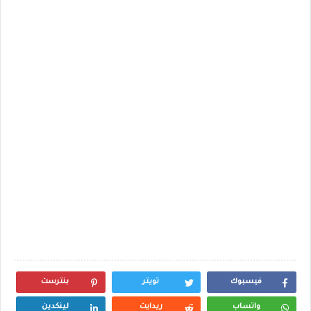
فيسبوك
تويتر
بنترست
واتساب
ريدايت
لينكدين