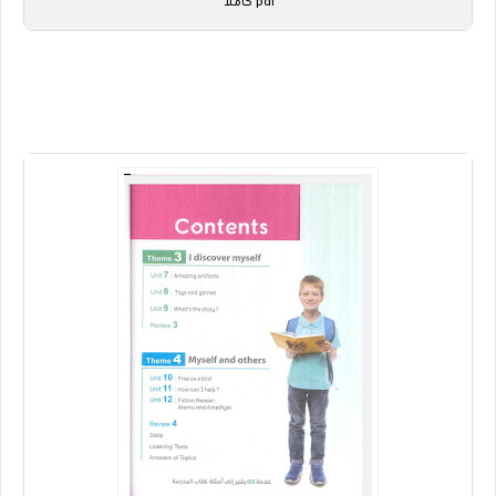
pdf كاملا