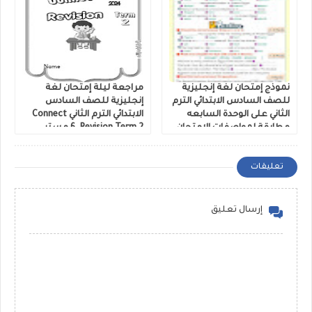
نموذج إمتحان لغة إنجليزية
مراجعة ليلة إمتحان لغة
للصف السادس الابتدائي الترم
إنجليزية للصف السادس
الثاني على الوحدة السابعه
الابتدائي الترم الثاني Connect
مطابقة لمواصفات الامتحان
6. Revision Term 2 مستر
اعداد سلسلة نور
عماد عمدة
تعليقات
إرسال تعليق