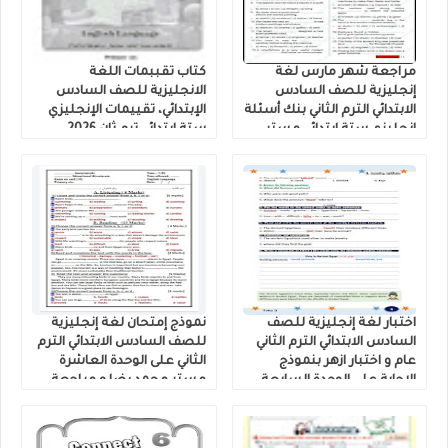
مراجعة شهر مارس لغة
كتاب تقببمات اللغة
إنجليزية للصف السادس
الانجليزية للصف السادس
الابتدائي الترم الثاني بنك أسئلة
الإبتدائي، تقييمات الإنجليزي
إنجليزي ستة ابتدائي مستر
ستة ابتدائي ترم ثان 2026
أحمد نبيل رابط التحميل PDF
اختبار لغة إنجليزية للصف
نموذج إمتحان لغة إنجليزية
السادس الابتدائي الترم الثاني
للصف السادس الابتدائي الترم
عام و اختبار ازهر بنموذج
الثاني على الوحدة العاشرة
الاجابة على الوحدة السابعة
مستر محمد رضا و مراجعة
Unit 7 كتاب شرح فايف ستارز
عرفات الحلاب