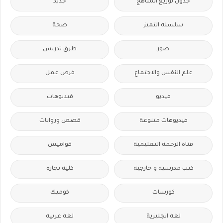
جدول توزيع المناهج
جديد
سلسله التميز
صحة
صور
طرق تدريس
علم النفس والاجتماع
فرص عمل
فيديو
فيديوهات
فيديوهات متنوعة
قصص وروايات
قناة الرحمة التعليمية
قواميس
كتب مدرسية و خارجية
كلية تجارة
كورسات
كوميك
لغة انجليزية
لغة عربية