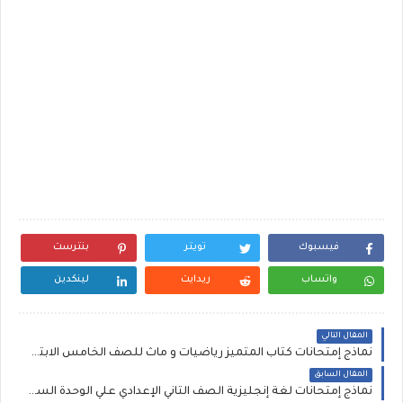
فيسبوك
تويتر
بنترست
واتساب
ريدايت
لينكدين
المقال التالي
نماذج إمتحانات كتاب المتميز رياضيات و ماث للصف الخامس الابتدائي الترم الثاني
المقال السابق
نماذج إمتحانات لغة إنجليزية الصف الثاني الإعدادي علي الوحدة السابعة الترم الثاني ملفات PDF مجمعة