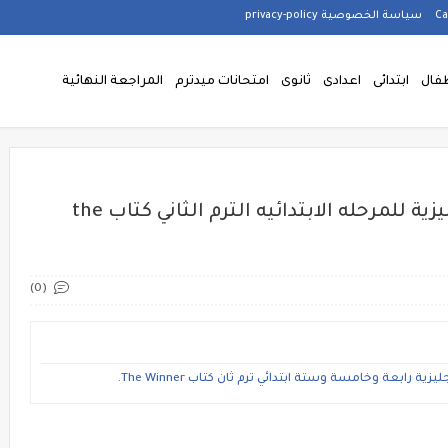
سياسة الخصوصية privacy-policy
فال
ابتدائى
اعدادى
ثانوى
امتحانات ميدترم
المراجعة النهائية
المراجعات النهائيه فى اللغة الانجليزية للمرحله الابتدائيه الترم الثاني كتاب the
(0)
ابعة وخامسة وستة ابتدائي ترم ثان كتاب The Winner.