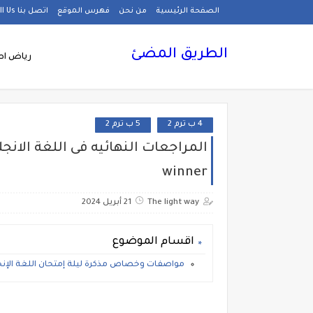
الصفحة الرئيسية
من نحن
فهرس الموقع
اتصل بنا Call Us
الطريق المضئ
رياض اط
4 ب ترم 2
5 ب ترم 2
winner
The light way
21 أبريل 2024
اقسام الموضوع
مواصفات وخصاص مذكرة ليلة إمتحان اللغة الإنجليزية ر