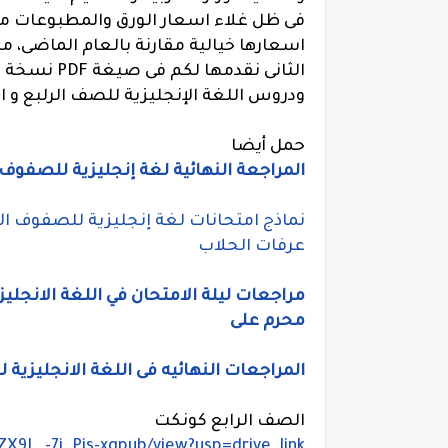
فى ظل غلاء اسعار الورق والمطبوعات مما
اسعارها خيالية مقارنة بالعام الماضى، مذ
الثانى نقدم
ودروس اللغة الإنجليزية للصف الرلبع و الخ
حمل أيضا
المراجعة النهائية لغة إنجليزية للصفوف الأب
عرفات الحلاب
مراجعات ليلة الامتحان في اللغة الانجليزي
محرم على
المراجعات النهائيه فى اللغة الانجليزية للمرحله 
الصف الرابع كونكت
ZX9L_-7i_Pis-xgpub/view?usp=drive_link