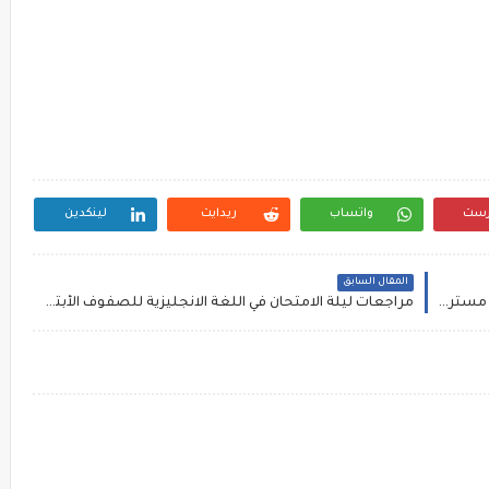
رست
واتساب
ريدايت
لينكدين
المقال السابق
إمتحان لغة إنجليزية اخر العام للصف الثاني الابتدائى مستر عرفات الحلاب ومستر محمد رضا
مراجعات ليلة الامتحان في اللغة الانجليزية للصفوف الأبتدائية الترم الثاني مستر محرم على