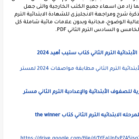
 زاد من اسعاء جميع الكتب الخارجية والتى جعل
كرة شرح ومراجعة الانجليزى للشهادة الابتدائية الترم
ها لكم فى صيغة PDF نسخة عالية الوضوح، مجانية وبدون علامات مائية شاملة كل
امس و السادس الترم الثاني PDF.
تدائية الترم الثاني كتاب ستيب أهيد 2024
نماذج امتحانات لغة إنجليزية للصفوف الأبتدائية الترم الثاني مطابقة مواصفات 2024 لمستر
ة للصفوف الأبتدائية والإعدادية الترم الثاني مستر
الابتدائيه الترم الثاني كتاب the winner
https://drive.google.com/file/d/1YEaUpfvP7A5jsg