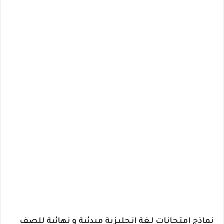
نماذج إمتحانات لغة إنجليزية مبدئية و نهائية للصف