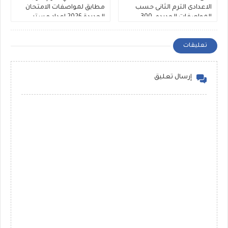
الاعدادى الترم الثانى حسب
مطابق لمواصفات الامتحان
المواصفات الجديده، 300
الجديدة 2026 إعداد مستر
سؤال Rewrite للشهادة
عرفات الحلاب ومستر محمد
الاعدادية ملفات مجمعة
رضا
تعليقات
إرسال تعليق