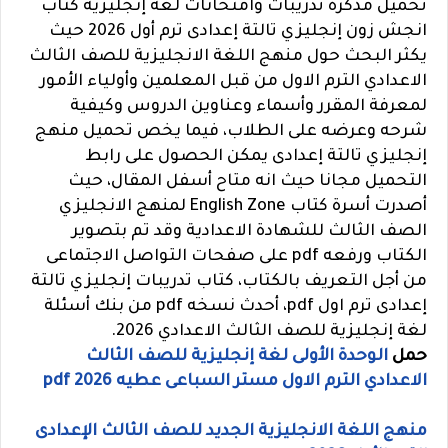
تحميل مذكرة تدريبات وامتحانات لغة إنجليزية
كتاب
انجش زون إنجليزي تالتة إعدادى ترم أول 2026 حيث
يكثر البحث حول منهج اللغة الانجليزية للصف الثالث
الاعدادي الترم الاول من قبل المعلمين وأولياء الأمور
لمعرفة المقرر وأسماء وعناوين الدروس وكيفية
شرحه وعرضه على الطلاب، فيما يخص تحميل منهج
إنجليزي تالتة إعدادى يمكن الحصول على رابط
التحميل مجانا حيث انه متاح أسفل المقال، حيث
أصدرت أسرة كتاب English Zone لمنهج الانجليزي
الصف الثالث للشهادة الاعدادية وقد تم بتصوير
الكتاب ورفعه pdf على صفحات التواصل الاجتماعى
من أجل التعريف بالكتاب، كتاب تدريبات إنجليزي تالتة
إعدادى ترم اول pdf، أحدث نسخه pdf من بنك أسئلة
لغة إنجليزية للصف الثالث الاعدادي 2026.
حمل
الوحدة الأولى لغة إنجليزية للصف الثالث
الاعدادي الترم الاول مستر السباعى عطيه pdf 2026
منهج اللغة الانجليزية الجديد للصف الثالث الإعدادى