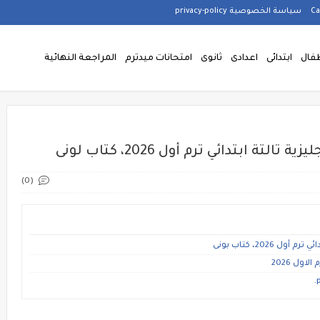
سياسة الخصوصية privacy-policy
فال
ابتدائى
اعدادى
ثانوى
امتحانات ميدترم
المراجعة النهائية
ة ابتدائي ترم أول 2026، كتاب لونى
(0)
202، كتاب بونى
اول 2026