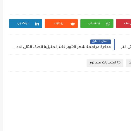
رست
واتساب
ريدايت
لينكدين
المقال السابق
مراجعة شهر أكتوبر إنجليزي للصف السادس الإبتدائى الترم الاول المنهج الجديد، اسئلة شاملة على الوحدة الأولى والثانية. اعداد مستر عبدالنبى وعريفة
مذكرة مراجعة شهر اكتوبر لغة إنجليزية الصف الثانى الاعدادى الترم الاول مستر أحمد صابر
ة
امتحانات ميد ترم