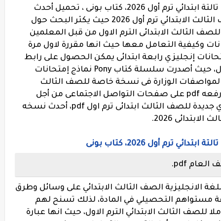
نماذج إمتحانات شهر أكتوبر لغة إنجليزية تالتة ابتدائي ترم أول 2026، كتاب بونى ، تحميل أحدث
نسخة من نماذج إمتحانات إنجليزي الصف الثالث الابتدائي ترم أول 2026 حيث يكثر البحث حول
للصف الثالث الابتدائى الترم الاول من قبل المعلمين
حانات وكيفية التعامل معها حيث انها مقررة لاول مرة
انات إنجليزي رابعة ابتدائى يمكن الحصول على رابط
التحميل مجانا حيث انه متاح أسفل المقال، حيث أصدرت سلسلة كتاب Pony نماذج إمتحانات
قة لمواصفات الوزارة فى نسخة خاصة للصف الثالث
الابتدائي الترم الاول وقد تم نشر النماذج ورفعه pdf على صفحات التواصل الاجتماعى من أجل
التعريف بالكتاب، نماذج إمتحانات إنجليزي جديدة للصف الثالث ابتدائى ترم اول pdf، أحدث نسخه
ي ترم أول 2026، كتاب بونى
لغة الانجليزية الصف الثالث الابتدائي على وسائل وطرق
رفة مستواهم التحصيلي في المادة، لذلك تسنح لهم
ه فى تحميل هذه الامتحانات pdf كاملا للصف الثالث الابتدائي الترم الاول، حيث انها عبارة