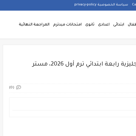
سياسة الخصوصية privacy-policy
فال
ابتدائى
اعدادى
ثانوى
امتحانات ميدترم
المراجعة النهائية
نماذج إمتحانات شهر أكتوبر لغة إنجليزية رابعة ابتدائي ترم أول 2026، مستر
(0)