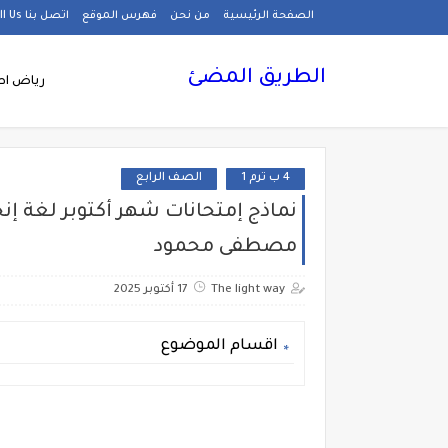
الصفحة الرئيسية
من نحن
فهرس الموقع
اتصل بنا Call Us
الطريق المضئ
رياض اط
4 ب ترم 1
الصف الرابع
مصطفى محمود
The light way
17 أكتوبر 2025
اقسام الموضوع