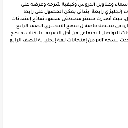
 وأسماء وعناوين الدروس وكيفية شرحه وعرضه على
 إنجليزي رابعة ابتدائى يمكن الحصول على رابط
قال، حيث أصدرت مستر مصطفى محمود نماذج إمتحانات
ارة فى نسختة خاصة ل منهج الانجليزي الصف الرابع
ماذج ورفعه pdf على صفحات التواصل الاجتماعى من أجل التعريف بالكتاب، منهج
جديد إنجليزي رابعة ابتدائى ترم اول pdf، أحدث نسخه pdf من إمتحانات لغة إنجليزية للصف الرابع