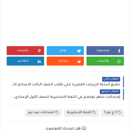
فيسبوك
تويتر
بنترست
واتساب
ريدايت
لينكدين
المقال التالي
جميع أسئلة الريرايت المقررة على طلاب الصف الثالث الاعدادى الترم الثانى حسب المواصفات الجديده، 300 سؤال Rewrite للشهادة الاعدادية ملفات مجمعة
المقال السابق
إمتحانات شهر نوفمبر فى اللغة الانجليزية للصف الأول الإعدادي، مراجعة إنجليزي أولى إعدادي 2026 مستر مصطفى محمود
3 ع ترم 1
اللغة الانجليزية
امتحانات ميد ترم
هل اعجبك الموضوع :