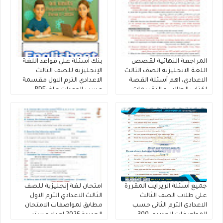
المراجعة النهائية لقصص
بنك أسئلة علي قواعد اللغة
اللغة الانجليزية الصف الثالث
الإنجليزية للصف الثالث
الاعدادي، اهم أسئلة القصة
الاعدادي الترم الاول مقسمة
لكتاب الطالب و التقييمات
حسب الوحدات ملفPDF
إنجليزي تالتة إعدادى إعداد
مجانى
كتاب فايف ستارز
جميع أسئلة الريرايت المقررة
امتحان لغة إنجليزية للصف
على طلاب الصف الثالث
الثالث الاعدادي الترم الاول
الاعدادى الترم الثانى حسب
مطابق لمواصفات الامتحان
المواصفات الجديده، 300
الجديدة 2026 إعداد مستر