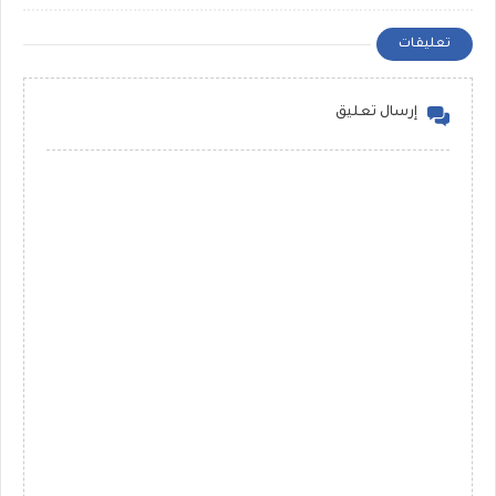
سؤال Rewrite للشهادة
عرفات الحلاب ومستر محمد
الاعدادية ملفات مجمعة
رضا
تعليقات
إرسال تعليق