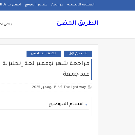
الصفحة الرئيسية
من نحن
فهرس الموقع
اتصل بنا Call Us
الطريق المضئ
رياض اط
6 ب ترم اول
الصف السادس
مراجعة شهر نوفمبر لغة إنجليزية ا
عيد جمعة
The light way
13 نوفمبر 2025
اقسام الموضوع