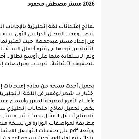
2026 مستر مصطفى محمود
شهر نوفمبر الفصل الدراسي الأول سنة ستة
من إعداد مستر عيدجمعة، حيث تعتبر نما
الثانية من نوعها فى فتره أعمال السنة ل
وتم الاستفادة منها على أوسع نطاق.، أح
للصفوف الأبتدائية، تدريبات ومراجعات إن
اختبارات شهر نوفمبر فى اللغة الانجليزي
وأولياء الأمور لمعرفة المقرر وأسماء و
يخص تحميل نماذج إمتحانات إنجليزي ستة
انه متاح أسفل المقال، حيث نشر مستر عي
مطابقة لمواصفات الوزارة فى نسخة منه
ورفعه pdf على صفحات التواصل ال
ابتدائى ترم اول pdf، أحدث نسخه pdf من إمتحانات لغة إنجليزية للصف السادس الابتدائى 2026.