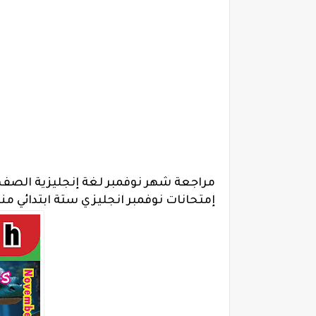
مراجعة شهر نوفمبر لغة إنجليزية الصف ال
إمتحانات نوفمبر انجليزي ستة ابتدائي منهج 6