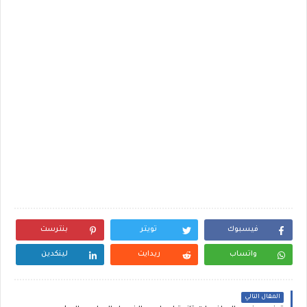
فيسبوك
تويتر
بنترست
واتساب
ريدايت
لينكدين
المقال التالي