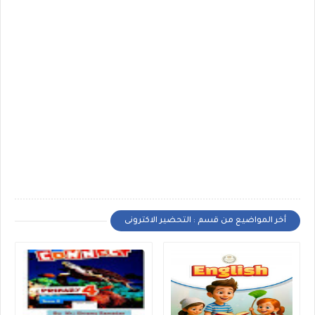
أخر المواضيع من قسم : التحضير الاكترونى