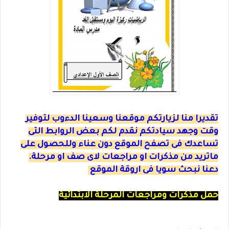
تقديرا منا لزيارتكم موقعنا وسعينا الدءوب لتوفير
وقت وجهد سيادتكم نقدم لكم بعض الروابط التى
تساعدك فى تصفح الموقع دون عناء وللحصول على
ماتريد من مذكرات او مراجعات لاى صف او مرحلة.
دعنا نبحث سويا فى اروقة الموقع
حمل مذكرات ومراجعات المرحلة الابتدائية