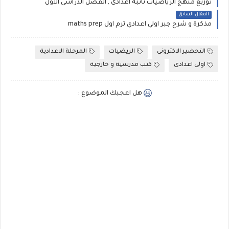
توزيع منهج الرياضيات ثانبة اعدادى , الفصل الدراسى الاول
المقال السابق
مذكرة و شرح جبر اولي اعدادي ترم اول maths prep
التحضير الاكترونى
الريضيات
المرحلة الاعدادية
اولى اعدادى
كتب مدرسية و خارجية
هل اعجبك الموضوع :