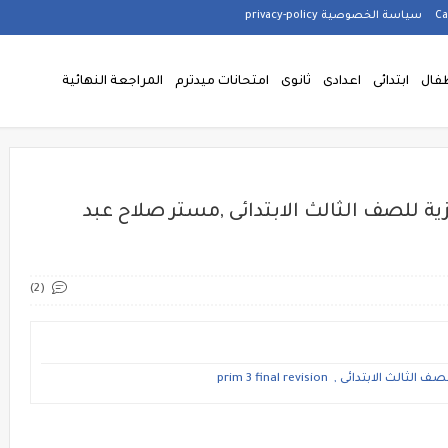
سياسة الخصوصية privacy-policy
فال
ابتدائى
اعدادى
ثانوى
امتحانات ميدترم
المراجعة النهائية
زية للصف الثالث الابتدائى ,مستر صلاح عبد
(2)
دائى , prim 3 final revision