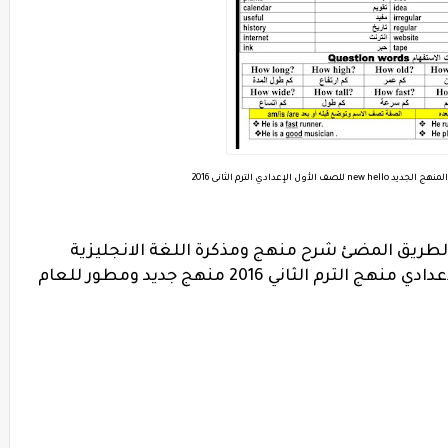
 الإعدادي الترم الثانى 2016
لطريق المضئ شرح منهج ومذكرة اللغة الانجليزية
لمنهج نيو هالو new hello للصف الأول الإعدادي منهج الترم الثاني 2016 منهج جديد ومطور للعام