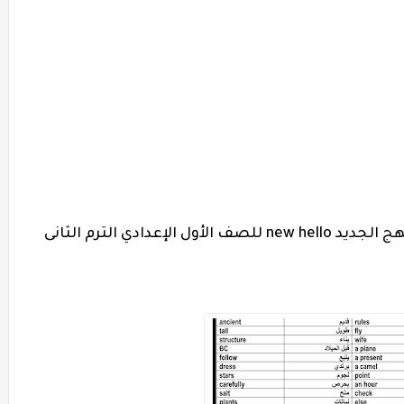
حمل منهج و مذكرة اللغة الانجليزية المنهج الجديد new hello للصف الأول الإعدادي الترم الثانى