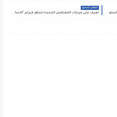
المقال السابق
مذكرة تعليم القراءة و الكتابة فى اللغة الانجليزية بأسلوب القرائية HOW TO READ AND WRITE ENGLISH
تعرف على مرتبات المعلمين الجديدة لشهر فبراير "الاساسي -الصافي " salary