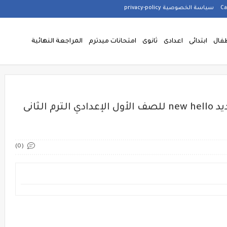
سياسة الخصوصية privacy-policy
فال
ابتدائى
اعدادى
ثانوى
امتحانات ميدترم
المراجعة النهائية
مذكرة اللغة الانجليزية المنهج الجديد new hello للصف الأول الإعدادي الترم الثانى
(0)