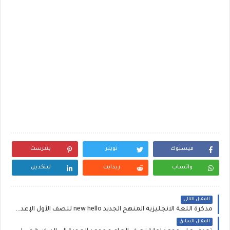
فيسبوك
تويتر
بنترست
واتساب
ريدايت
لينكدين
المقال التالي
مذكرة اللغة الانجليزية المنهج الجديد new hello للصف الأول الإعدادي الترم الثانى 2016 بصيغة الورد جاهزة للطباعة
المقال السابق