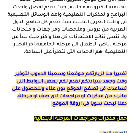
انتم الان على موقع الطريق المضئ , افضل خدمة
تعليمية الكترونية مجانية , حيث نقدم افضل واحدث
البرامج والمذكرات التعليمية واهم الوسائل التعليمية
فى وطننا العربى الحبيب حيث نقدم كل مناهج الدول
العربية من دروس وملخصات ومراجعات وامتحانات
ولا ننسى نتائج الامتحانات كل هذا واكثر حيث نبدأ من
مرحلة رياض الاطفال الى مرحلة الجامعة.اخر الاخبار
التعليمية اهم الاحداث التى تتطرأ على الساحة.
تقديرا منا لزيارتكم موقعنا وسعينا الدءوب لتوفير
وقت وجهد سيادتكم نقدم لكم بعض الروابط التى
تساعدك فى تصفح الموقع دون عناء وللحصول على
ماتريد من مذكرات او مراجعات لاى صف او مرحلة.
دعنا نبحث سويا فى اروقة الموقع
حمل مذكرات ومراجعات المرحلة الابتدائية