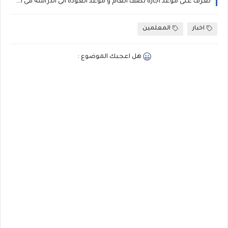
تعرف على موعد اجازة نصف العام و موعد العودة الى الدراسة فى الفصل الدراسى الثانى 2016 mid year holiday
اخبار
المعلمين
هل اعجبك الموضوع :