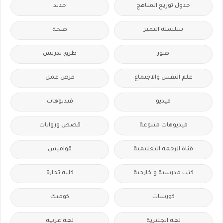
جدول توزيع المناهج
جديد
سلسله التميز
صحة
صور
طرق تدريس
علم النفس والاجتماع
فرص عمل
فيديو
فيديوهات
فيديوهات متنوعة
قصص وروايات
قناة الرحمة التعليمية
قواميس
كتب مدرسية و خارجية
كلية تجارة
كورسات
كوميك
لغة انجليزية
لغة عربية