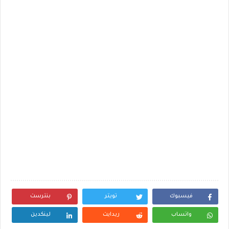
فيسبوك
تويتر
بنترست
واتساب
ريدايت
لينكدين