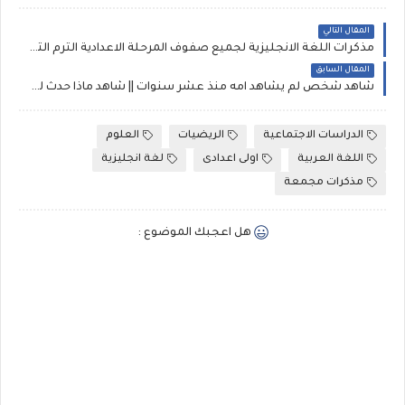
المقال التالي
مذكرات اللغة الانجليزية لجميع صفوف المرحلة الاعدادية الترم الثانى (شرح ومراجعات وإمتحانات)
المقال السابق
شاهد شخص لم يشاهد امه منذ عشر سنوات || شاهد ماذا حدث لم تصدق He hasn't seen his mother for 10 years
الدراسات الاجتماعية
الريضيات
العلوم
اللغة العربية
اولى اعدادى
لغة انجليزية
مذكرات مجمعة
هل اعجبك الموضوع :