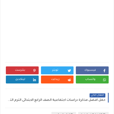
فيسبوك
تويتر
بنترست
واتساب
ريدايت
لينكدين
المقال التالي
حمل افضل مذكرة دراسات اجتماعية الصف الرابع الابتدائى الترم الثانى شرح و فيديو , social studies