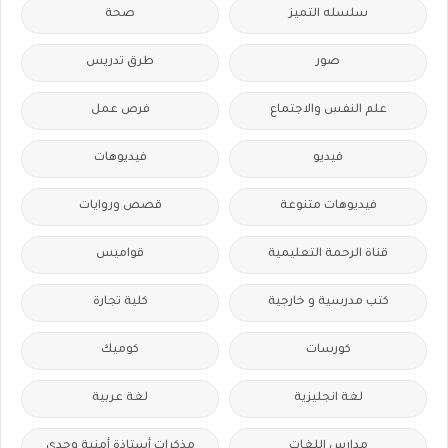
سلسله التميز
صحة
صور
طرق تدريس
علم النفس والاجتماع
فرص عمل
فيديو
فيديوهات
فيديوهات متنوعة
قصص وروايات
قناة الرحمة التعليمية
قواميس
كتب مدرسية و خارجية
كلية تجارة
كورسات
كوميك
لغة انجليزية
لغة عربية
مدارس اللغات
مذكرات أستاذة أمنية وجدى