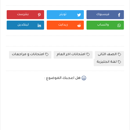
فيسبوك
تويتر
بنترست
واتساب
ريدايت
لينكدين
الصف الثانى
امتحانات اخر العام
امتحانات و مراجعات
لغة انجليزية
هل اعجبك الموضوع :