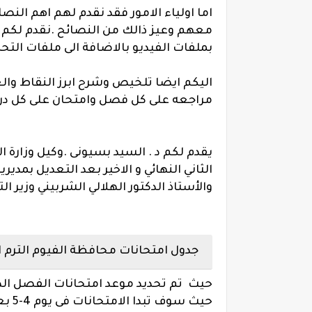
اما اولياء الامور فقد نقدم لهم اهم النص
معهم وعيز ذالك من النصائح .نقدم لكم 
بملفات الفيديو بالاضافة الى ملفات التح
اليكم ايضا تلخيص وشرح ابرز النقاط والع
مراجعه على كل فصل وامتحان على كل درس
يقدم لكم د . السيد بسيونى .وكيل وزارة 
الثاني النهائي و الاخير بعد التعديل بمدير
والأستاذ الدكتور الهلالي الشربيني وزير الت
جدول امتحانات محافظة الفيوم الترم ال
حيث تم تحديد موعد امتحانات الفصل الدر
حيث سوف تبدا الامتحانات فى يوم 4-5 بعد ان كانت فى اخر شهر ابريل 26-4-2016