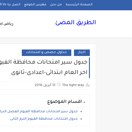
الصفحة الرئيسية
من نحن
فهرس الموقع
اتصل بنا Call Us
الطريق المضئ
رياض اط
اخبار
جداول حصص و امتحانات
جدول سير امتحانات محافظة الفيوم 
اخر العام ابتدائى-اعدادى-ثانوى
The light way
13 أبريل 2016
اقسام الموضوع
جدول سير امتحانات محافظة الفيوم الفصل الدراسى ال
جدول امتحانات محافظة الفيوم الترم الثانى .