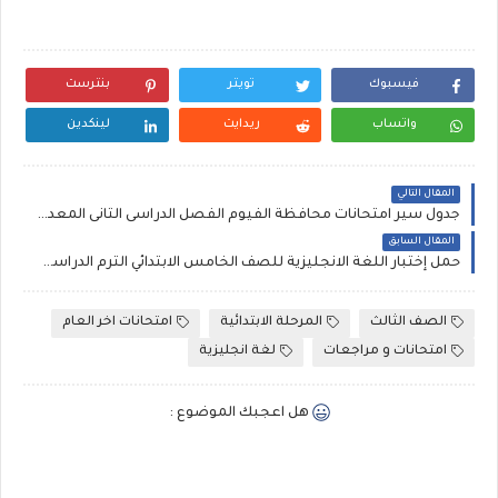
فيسبوك
تويتر
بنترست
واتساب
ريدايت
لينكدين
المقال التالي
جدول سير امتحانات محافظة الفيوم الفصل الدراسى الثانى المعدل - الترم الثانى اخر العام ابتدائى-اعدادى-ثانوى
المقال السابق
حمل إختبار اللغة الانجليزية للصف الخامس الابتدائي الترم الدراسى الثانى بنموذج الاجابة , المرايا , نص الاستماع
الصف الثالث
المرحلة الابتدائية
امتحانات اخر العام
امتحانات و مراجعات
لغة انجليزية
هل اعجبك الموضوع :