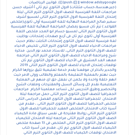
window.adsbygoogle || []).push({}); قوانين الرياضيات
(جبر،هندسة،حساب مثلثات) الاول الثانوي ترم ثاني أ-أشرف حسن
مراجعات اللغة الفرنسية للصف الاول الثانوى الترم الثانى ليلة
إمتحان اللغة الفرنسية الاول الثانوى الترم الثانى لمسيو أشرف
سمير صالح المراجعه النهائيه للغه الفرنسيه أولى ثانوى(ملخص
القواعد ) ترم ثان مسيو رمضان المراجعة النهائية للغة الفرنسية
الاول الثانوى الترم الثانى لمسيو حسام ابو المجد ملخص اللغة
الفرنسية أولى ثانوى ترم ثان فى أربع صفحات إمتحانات بوكليت
لغة فرنسية للصف الاول الثانوى إمتحانات التابلت نظام حديث
مراجعات الاحياء للصف الاول الثانوى الترم الثانى تلخيص الاحياء
للصف الاول الثانوى الترم الثانى، للاستاذ محمد نور الدين مذكرة
شرح ومراجعة الاحياء للصف الاول الثانوي الترم الثاني مراجعه
معهد الغد المشرق في الأحياء للصف الاول الثانوي ترم ثان
توقعات إمتحان الاحياء للصف الاول الثانوى الترم الثانى 2019
والجدير بالذكر ان موقعنا يقدم خدمة تعليمية تليق بزوارها الكرام
حيث نهتم بالعملية التعليمة بالمعلم والطالب وولى الامر حيث
انهم حلقة واحدة ولا يكمن ان نغفل حق اى منهم فى العملية
التعليمية.نقدم كل وسائل السبل والمقترحات وملفات الشرح
والتحضير وطرق التدريس لكى تساعد معلمينا الكرام. مراجعات
الجغرافيا للصف الاول الثانوى الترم الثانى حمل مراجعة ليلة
الامتحان للجغرافيا للصف الأول الثانوى الفصل الدراسى الثانى
ملخص الجغرافيا للصف الاول الثانوى الترم الثانى ، مقدم من
أسرة كتاب الامتحان الملخص المفيد للجغرافيا للصف الاول
الثانوي الترم الثاني روابط مقترحة فى نفس سياق مادة الكيمياء
الصف الاول الثانوى الترم الثانى مراجعه ليله الامتحان للكيمياء
للصف الاول الثانوى الترم الثانى الملخص فى 13 صفحة ملخص
الكيمياء للصف الاول الثانوي ترم ثان، مقدم من أسرة كتاب
الامتحان توقعات الكيمياء للصف الاول الثانوي الترم الثاني