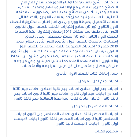
بالاجابات ، شرح بالفيديو اما اولياء الامور فقد نقدم لهم اهم
النصائح وطرق التعامل مع اولادهم وبناتهم وكيفية المذاكرة
معهم وعيز ذالك من النصائح .نقدم لكم ايضا كورسات مكثفة
لتعليم اللغات الاجنبية ممزوجة بملفات الفيديو بالاضافة الى
ملفات التحميل بصيغة وورد وبى دى اف إختبارات الكترونية للصف
الاول الثانوي ترم ثان نماذج إختبارات التابلت للصف الاول الثانوى
الترم الثانى طبقا لمواصفات 2019 إمتحان إلكترونى لغة انجليزية
للصف الاول الثانوى ترم ثان مستر مصطفى الخولى نماذج
إمتحانات رياضيات للصف الاول الثانوى الترم الثانى ، نظام جديد
2019 حمل 10 إختبارات الكترونية للغة الانجليزية للصف الاول
الثانوي ترم ثان إمتحانات بوكليت لغة فرنسية للصف الاول الثانوى
إمتحانات التابلت نظام حديث اليكم ايضا تلخيص وشرح ابرز النقاط
والعناوين الهامه لهذه الماده كما ننشر لكم شرح وافي مراجعه
على كل فصل وامتحان على كل درس المراجعه والامتحانات.
حمل إجابات كتاب للصف الاول الثانوي
اجابات جيم لكل المراحل
اجابات جيم اولى اعدادى اجابات جيم ثانية اعدادى اجابات جيم ثالثة
اعدادى اجابات جيم اولى ثانوى اجابات جيم ثانية ثانوى اجابات جيم
ثالثة ثانوى كاملا اجابات كتاب المراجعة النهائية جيم ثالثة ثانوى
اجابات المعاصر كل المراحل
اجابات المعاصر ثالثة اعدادى اجابات المعاصر اولى ثانوى اجابات
المعاصر ثانية ثانوى اجابات المعاصر ثالثة ثانوى اجابات ذابيست
اولى ثانوى اجابات ذابيست ثانية ثانوى
محتوى الكتاب