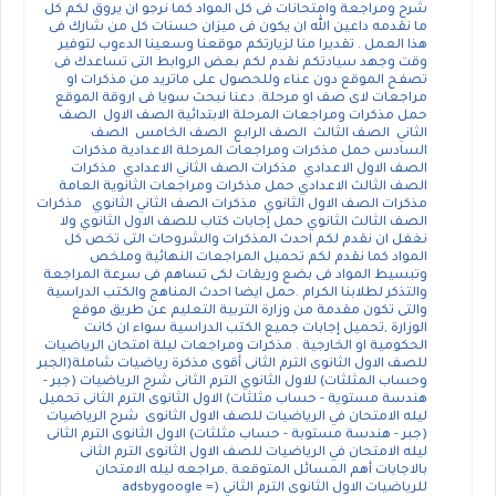
شرح ومراجعة وامتحانات فى كل المواد كما نرجو ان يروق لكم كل
ما نقدمه داعين الله ان يكون فى ميزان حسنات كل من شارك فى
هذا العمل . تقديرا منا لزيارتكم موقعنا وسعينا الدءوب لتوفير
وقت وجهد سيادتكم نقدم لكم بعض الروابط التى تساعدك فى
تصفح الموقع دون عناء وللحصول على ماتريد من مذكرات او
مراجعات لاى صف او مرحلة. دعنا نبحث سويا فى اروقة الموقع
حمل مذكرات ومراجعات المرحلة الابتدائية الصف الاول الصف
الثاني الصف الثالث الصف الرابع الصف الخامس الصف
السادس حمل مذكرات ومراجعات المرحلة الاعدادية مذكرات
الصف الاول الاعدادي مذكرات الصف الثاني الاعدادي مذكرات
الصف الثالث الاعدادي حمل مذكرات ومراجعات الثانوية العامة
مذكرات الصف الاول الثانوي مذكرات الصف الثاني الثانوي مذكرات
الصف الثالث الثانوي حمل إجابات كتاب للصف الاول الثانوي ولا
نغفل ان نقدم لكم احدث المذكرات والشروحات التى تخص كل
المواد كما نقدم لكم تحميل المراجعات النهائية وملخص
وتبسيط المواد فى بضع وريقات لكى تساهم فى سرعة المراجعة
والتذكر لطلابنا الكرام .حمل ايضا احدث المناهج والكتب الدراسية
والتى تكون مقدمة من وزارة التربية التعليم عن طريق موقع
الوزارة ,تحميل إجابات جميع الكتب الدراسية سواء ان كانت
الحكومية او الخارجية . مذكرات ومراجعات ليلة امتحان الرياضيات
للصف الاول الثانوى الترم الثانى أقوى مذكرة رياضيات شاملة(الجبر
وحساب المثلثات) للاول الثانوي الترم الثانى شرح الرياضيات (جبر -
هندسة مستوية - حساب مثلثات) الاول الثانوى الترم الثانى تحميل
ليله الامتحان في الرياضيات للصف الاول الثانوى شرح الرياضيات
(جبر - هندسة مستوبة - حساب مثلثات) الاول الثانوى الترم الثانى
ليله الامتحان في الرياضيات للصف الاول الثانوى الترم الثانى
بالاجابات أهم المسائل المتوقعة ,مراجعه ليله الامتحان
للرياضيات الاول الثانوى الترم الثاني (adsbygoogle =