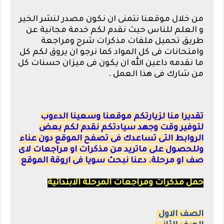
من خلال موقعنا نتمنى ان نكون مصدر لنشر الخير
و العلم للناس حيث نقدم لكم خدمة مجانية عن
طريق تحميل ملفات مذكرات شرح ومراجعة
وامتحانات فى كل المواد كما نرجو ان يروق لكم كل
ما نقدمه داعين الله ان يكون فى ميزان حسنات كل
من شارك فى هذا العمل .
تقديرا منا لزيارتكم موقعنا وسعينا الدءوب
لتوفير وقت وجهد سيادتكم نقدم لكم بعض
الروابط التى تساعدك فى تصفح الموقع دون عناء
وللحصول على ماتريد من مذكرات او مراجعات لاى
صف او مرحلة. دعنا نبحث سويا فى اروقة الموقع
حمل مذكرات ومراجعات المرحلة الابتدائية
الصف الاول