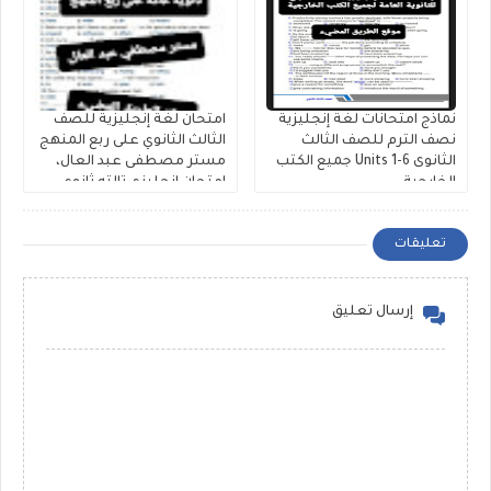
نماذج امتحانات لغة إنجليزية
امتحان لغة إنجليزية للصف
نصف الترم للصف الثالث
الثالث الثانوي على ربع المنهج
الثانوى Units 1-6 جميع الكتب
مستر مصطفى عبد العال،
الخارجية
إمتحان إنجليزي تالته ثانوي
pdf
تعليقات
إرسال تعليق