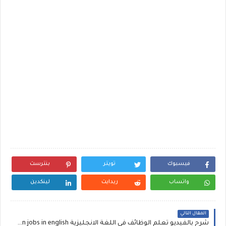
فيسبوك
تويتر
بنترست
واتساب
ريدايت
لينكدين
المقال التالي
شرح بالفيديو تعلم الوظائف فى اللغة الانجليزية how to learn jobs in english