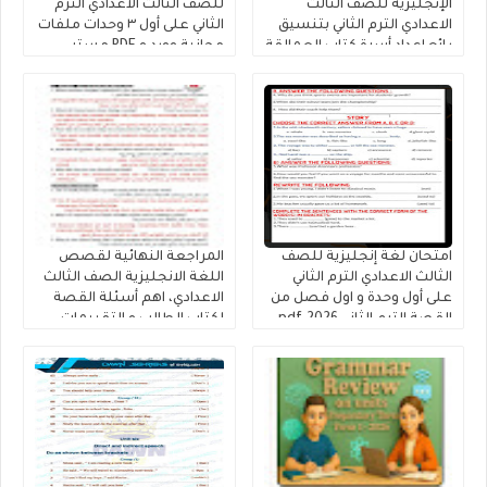
الإنجليزية للصف الثالث
للصف الثالث الاعدادي الترم
الاعدادي الترم الثاني بتنسيق
الثاني على أول ٣ وحدات ملفات
رائع إعداد أسرة كتاب العمالقة
مجانية وورد و PDF مستر
2026
حمادة حشيش
امتحان لغة إنجليزية للصف
المراجعة النهائية لقصص
الثالث الاعدادي الترم الثاني
اللغة الانجليزية الصف الثالث
على أول وحدة و اول فصل من
الاعدادي، اهم أسئلة القصة
القصة الترم الثاني 2026.pdf
لكتاب الطالب و التقييمات
إنجليزي تالتة إعدادى إعداد
كتاب فايف ستارز