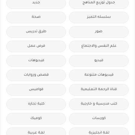
جدول توزيع المناهج
جديد
سلسله التميز
صحة
صور
طرق تدريس
علم النفس والاجتماع
فرص عمل
فيديو
فيديوهات
فيديوهات متنوعة
قصص وروايات
قناة الرحمة التعليمية
قواميس
كتب مدرسية و خارجية
كلية تجارة
كورسات
كوميك
لغة انجليزية
لغة عربية