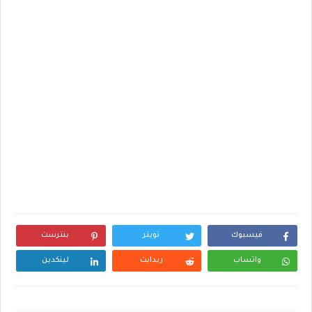
فيسبوك
تويتر
بنترست
واتساب
ريدايت
لينكدين