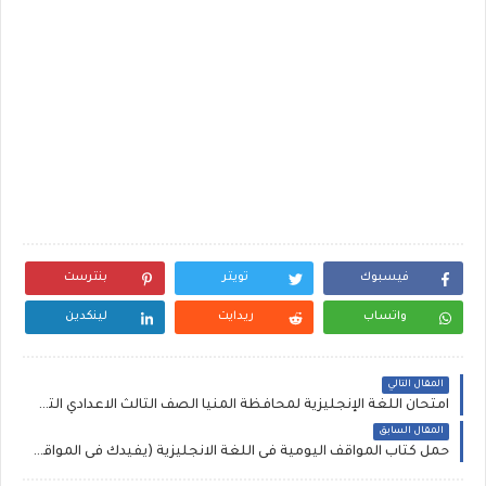
فيسبوك
تويتر
بنترست
واتساب
ريدايت
لينكدين
المقال التالي
امتحان اللغة الإنجليزية لمحافظة المنيا الصف الثالث الاعدادي الترم الثانى 2016
المقال السابق
حمل كتاب المواقف اليومية فى اللغة الانجليزية (يفيدك فى المواقف العامة و الاجتماعية)