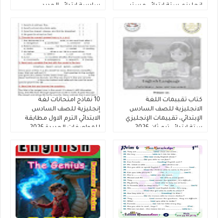
إنجليزي ستة ابتدائي مستر
سادسة ابتدائي الجديد
أحمد نبيل رابط التحميل PDF
كتاب تقببمات اللغة
10 نماذج امتحانات لغة
الانجليزية للصف السادس
إنجليزية للصف السادس
الإبتدائي، تقييمات الإنجليزي
الابتدائي الترم الاول مطابقة
ستة ابتدائي ترم ثان 2026
للمواصفات الجديدة 2026
بدون اسم او علامه مائيه